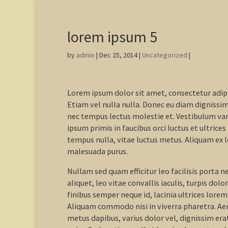
lorem ipsum 5
by
admin
|
Dec 25, 2014
|
Uncategorized
|
Lorem ipsum dolor sit amet, consectetur adipis
Etiam vel nulla nulla. Donec eu diam dignissi
nec tempus lectus molestie et. Vestibulum var
ipsum primis in faucibus orci luctus et ultrice
tempus nulla, vitae luctus metus. Aliquam ex l
malesuada purus.
Nullam sed quam efficitur leo facilisis porta
aliquet, leo vitae convallis iaculis, turpis dol
finibus semper neque id, lacinia ultrices lorem
Aliquam commodo nisi in viverra pharetra. Ae
metus dapibus, varius dolor vel, dignissim era