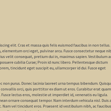
cing elit. Cras et massa quis felis euismod faucibus in non tellus.
m, elementum orci eget, pulvinar arcu. Fusce consectetur neque ni
ius velit consequat, pretium dui in, maximus sapien. Vestibulum 
s posuere cubilia Curae; Proin id nunc libero. Pellentesque dictum
orem, tincidunt eget suscipit eu, ullamcorper id dui. Fusce eget
 nec non purus. Donec lacinia laoreet urna tempus bibendum. Quisq
or convallis orci, quis porttitor ex diam ut eros. Curabitur erat quam
. Fusce lectus eros, molestie ut imperdiet id, venenatis eu ligula.
nean ornare consequat tempor. Nam interdum vehicula nisl. Duis 
t. Nam vel tincidunt eros. Praesent id vestibulum nibh, ac faucibu