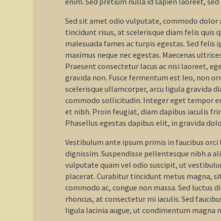
enim. Sed pretium nulla id sapien laoreet, s
Sed sit amet odio vulputate, commodo dolor ac, 
tincidunt risus, at scelerisque diam felis qui
malesuada fames ac turpis egestas. Sed felis 
maximus neque nec egestas. Maecenas ultrices t
Praesent consectetur lacus ac nisi laoreet, eg
gravida non. Fusce fermentum est leo, non orn
scelerisque ullamcorper, arcu ligula gravida 
commodo sollicitudin. Integer eget tempor erat,
et nibh. Proin feugiat, diam dapibus iaculis fri
Phasellus egestas dapibus elit, in gravida dolo
Vestibulum ante ipsum primis in faucibus orci 
dignissim. Suspendisse pellentesque nibh a aliqu
vulputate quam vel odio suscipit, ut vestibulu
placerat. Curabitur tincidunt metus magna, sit
commodo ac, congue non massa. Sed luctus di
rhoncus, at consectetur mi iaculis. Sed faucib
ligula lacinia augue, ut condimentum magna ni