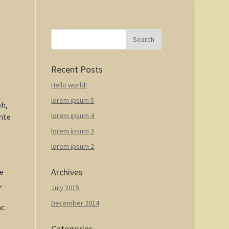
Recent Posts
Hello world!
lorem ipsum 5
bh,
lorem ipsum 4
ante
lorem ipsum 3
lorem ipsum 2
Archives
ue
,
July 2015
December 2014
ac
s
Categories