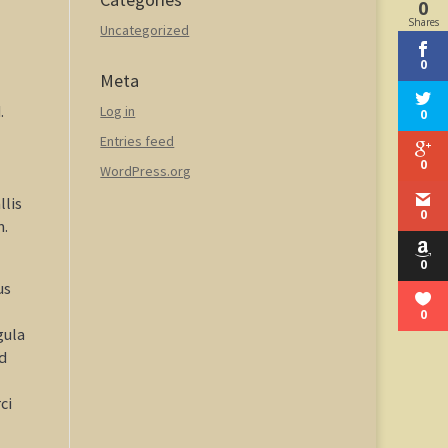
0
Shares
Uncategorized
0
Meta
.
Log in
0
Entries feed
0
WordPress.org
llis
0
m.
0
us
0
gula
id
ci