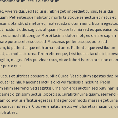
ed condimentum lectus elementum.
viverra dui. Sed facilisis, nibh eget imperdiet cursus, felis dui
s quam. Pellentesque habitant morbi tristique senectus et netus et
ipsum, blandit id metus eu, malesuada dictum nunc. Etiam egestas
incidunt odio sagittis aliquam. Fusce lacinia sed ex quis euismod
et euismod elit congue. Morbi lacinia dolor nibh, eu ornare sapien
are purus scelerisque sed. Maecenas pellentesque, odio sed
diam, id pellentesque nibh urna sed ante. Pellentesque vestibulum
 at molestie urna. Proin elit neque, tristique et iaculis id, conva
ngilla, magna felis pulvinar risus, vitae lobortis urna orci non qua
r porta quis.
luctus et ultrices posuere cubilia Curae; Vestibulum egestas dapib
et lacinia. Maecenas iaculis orci vel facilisis tincidunt. Proin
m enim eleifend. Sed sagittis urna non eros auctor, sed pulvinar li
 amet dignissim lectus lobortis a. Curabitur urna quam, eleifend 
am convallis efficitur egestas. Integer commodo massa eget urna
us cursus molestie. Cras venenatis, metus vel pharetra maximus, or
bh ut est.