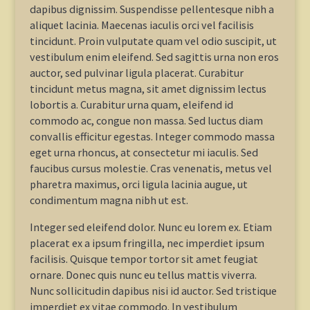
dapibus dignissim. Suspendisse pellentesque nibh a
aliquet lacinia. Maecenas iaculis orci vel facilisis
tincidunt. Proin vulputate quam vel odio suscipit, ut
vestibulum enim eleifend. Sed sagittis urna non eros
auctor, sed pulvinar ligula placerat. Curabitur
tincidunt metus magna, sit amet dignissim lectus
lobortis a. Curabitur urna quam, eleifend id
commodo ac, congue non massa. Sed luctus diam
convallis efficitur egestas. Integer commodo massa
eget urna rhoncus, at consectetur mi iaculis. Sed
faucibus cursus molestie. Cras venenatis, metus vel
pharetra maximus, orci ligula lacinia augue, ut
condimentum magna nibh ut est.
Integer sed eleifend dolor. Nunc eu lorem ex. Etiam
placerat ex a ipsum fringilla, nec imperdiet ipsum
facilisis. Quisque tempor tortor sit amet feugiat
ornare. Donec quis nunc eu tellus mattis viverra.
Nunc sollicitudin dapibus nisi id auctor. Sed tristique
imperdiet ex vitae commodo. In vestibulum