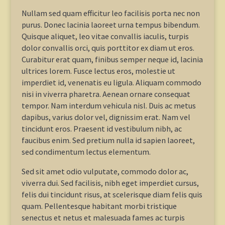
Nullam sed quam efficitur leo facilisis porta nec non
purus. Donec lacinia laoreet urna tempus bibendum.
Quisque aliquet, leo vitae convallis iaculis, turpis
dolor convallis orci, quis porttitor ex diam ut eros.
Curabitur erat quam, finibus semper neque id, lacinia
ultrices lorem. Fusce lectus eros, molestie ut
imperdiet id, venenatis eu ligula. Aliquam commodo
nisi in viverra pharetra. Aenean ornare consequat
tempor. Nam interdum vehicula nisl. Duis ac metus
dapibus, varius dolor vel, dignissim erat. Nam vel
tincidunt eros. Praesent id vestibulum nibh, ac
faucibus enim. Sed pretium nulla id sapien laoreet,
sed condimentum lectus elementum.
Sed sit amet odio vulputate, commodo dolor ac,
viverra dui. Sed facilisis, nibh eget imperdiet cursus,
felis dui tincidunt risus, at scelerisque diam felis quis
quam. Pellentesque habitant morbi tristique
senectus et netus et malesuada fames ac turpis