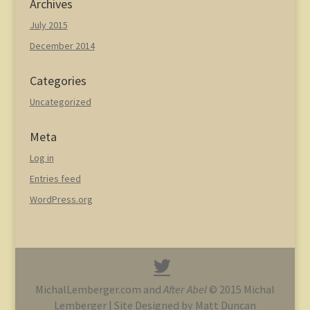
Archives
July 2015
December 2014
Categories
Uncategorized
Meta
Log in
Entries feed
WordPress.org
MichalLemberger.com and
After Abel
© 2015 Michal
Lemberger | Site Designed by Matt Duncan